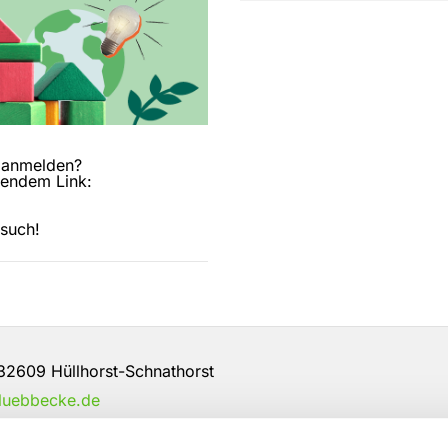
s anmelden?
lgendem Link:
esuch!
32609 Hüllhorst-Schnathorst
-luebbecke.de