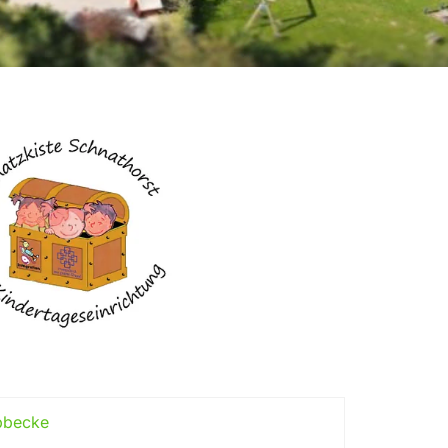
übbecke